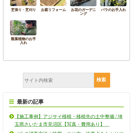
芝張り・芝刈り
お庭リフォーム
お花のガーデニ
バラのお手入れ
ング
観葉植物のお手
入れ
最新の記事
【施工事例】アジサイ移植・移植先の土中整備 / 埼
玉県さいたま市見沼区【写真・費用あり】