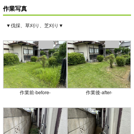
作業写真
▼伐採、草刈り、芝刈り▼
作業前-before-
作業後-after-