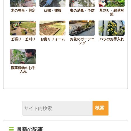
木の整形・剪定
伐採・抜根
虫の消毒・予防
草刈り・雑草対
策
芝張り・芝刈り
お庭リフォーム
お花のガーデニ
バラのお手入れ
ング
観葉植物のお手
入れ
最新の記事