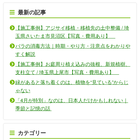
最新の記事
【施工事例】アジサイ移植・移植先の土中整備 / 埼
玉県さいたま市見沼区【写真・費用あり】
バラの消毒方法｜時期・やり方・注意点をわかりや
すく解説
【施工事例】お庭周り植え込みの抜根、新規植樹、
支柱立て / 埼玉県上尾市【写真・費用あり】
緑があると落ち着くのは、植物を“見ている”からじ
ゃない
「4月が特別」なのは、日本人だけかもしれない｜
季節と記憶の話
カテゴリー