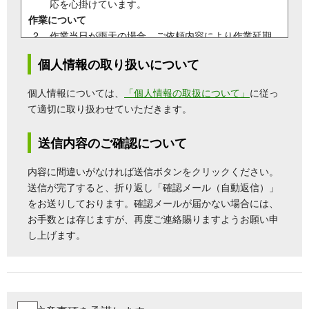
応を心掛けています。
作業について
作業当日が雨天の場合、ご依頼内容により作業延期
となる場合がございます。雨天決行出来ない作業に
個人情報の取り扱いについて
関しては、予約日の他に予備日を設けさせていただ
きます。
個人情報については、
「個人情報の取扱について」
に従っ
雨の日対応について
についてはこちらをご確認くだ
て適切に取り扱わせていただきます。
さい。
お問い合わせについて
送信内容のご確認について
迷惑メール設定を送信前にご確認下さい。通常、お
問い合わせ送信後、自動返信にてメールを送信して
内容に間違いがなければ送信ボタンをクリックください。
おります。
送信が完了すると、折り返し「確認メール（自動返信）」
個人情報について
をお送りしております。確認メールが届かない場合には、
私どもが取り扱うお客様の情報は、ご依頼業務遂
お手数とは存じますが、再度ご連絡賜りますようお願い申
行、サービス提供のご案内・ご連絡に利用致しま
し上げます。
す。 法令に基づく要請がある場合やお客様の同意が
ある場合以外は、第三者に提供又は開示致しませ
ん。
納期について
お問い合わせ時期によって、作業完了までにお時間