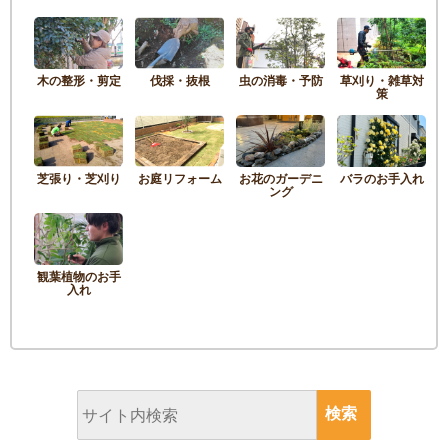
木の整形・剪定
伐採・抜根
虫の消毒・予防
草刈り・雑草対
策
芝張り・芝刈り
お庭リフォーム
お花のガーデニ
バラのお手入れ
ング
観葉植物のお手
入れ