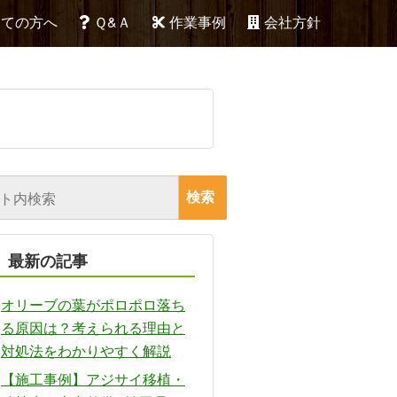
めての方へ
Ｑ&Ａ
作業事例
会社方針
最新の記事
オリーブの葉がポロポロ落ち
る原因は？考えられる理由と
対処法をわかりやすく解説
【施工事例】アジサイ移植・