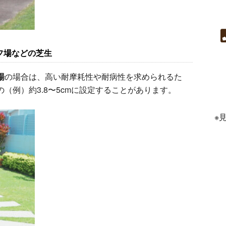
フ場などの芝生
場
の場合は、高い耐摩耗性や耐病性を求められるた
（例）約3.8〜5cmに設定することがあります。
※