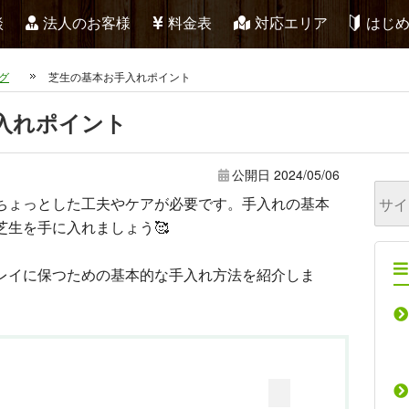
談
法人のお客様
料金表
対応エリア
はじ
グ
芝生の基本お手入れポイント
入れポイント
公開日
2024/05/06
ちょっとした工夫やケアが必要です。手入れの基本
芝生を手に入れましょう🥰
レイに保つための基本的な手入れ方法を紹介しま