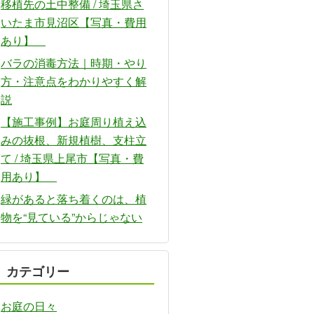
移植先の土中整備 / 埼玉県さ
いたま市見沼区【写真・費用
あり】
バラの消毒方法｜時期・やり
方・注意点をわかりやすく解
説
【施工事例】お庭周り植え込
みの抜根、新規植樹、支柱立
て / 埼玉県上尾市【写真・費
用あり】
緑があると落ち着くのは、植
物を“見ている”からじゃない
カテゴリー
お庭の日々