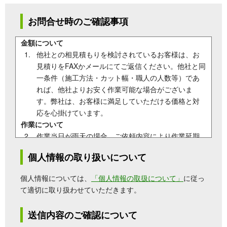
お問合せ時のご確認事項
金額について
他社との相見積もりを検討されているお客様は、お
見積りをFAXかメールにてご返信ください。他社と同
一条件（施工方法・カット幅・職人の人数等）であ
れば、他社よりお安く作業可能な場合がございま
す。弊社は、お客様に満足していただける価格と対
応を心掛けています。
作業について
作業当日が雨天の場合、ご依頼内容により作業延期
となる場合がございます。雨天決行出来ない作業に
個人情報の取り扱いについて
関しては、予約日の他に予備日を設けさせていただ
きます。
個人情報については、
「個人情報の取扱について」
に従っ
雨の日対応について
についてはこちらをご確認くだ
て適切に取り扱わせていただきます。
さい。
お問い合わせについて
送信内容のご確認について
迷惑メール設定を送信前にご確認下さい。通常、お