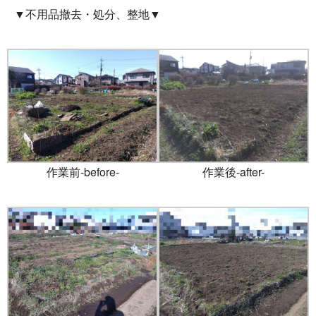
▼不用品撤去・処分、整地▼
作業前-before-
作業後-after-