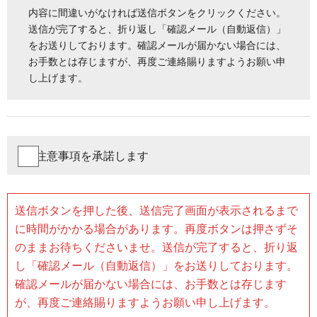
問い合わせ送信後、自動返信にてメールを送信して
内容に間違いがなければ送信ボタンをクリックください。
おります。
送信が完了すると、折り返し「確認メール（自動返信）」
個人情報について
をお送りしております。確認メールが届かない場合には、
私どもが取り扱うお客様の情報は、ご依頼業務遂
お手数とは存じますが、再度ご連絡賜りますようお願い申
行、サービス提供のご案内・ご連絡に利用致しま
し上げます。
す。 法令に基づく要請がある場合やお客様の同意が
ある場合以外は、第三者に提供又は開示致しませ
ん。
納期について
お問い合わせ時期によって、作業完了までにお時間
注意事項を承諾します
を頂く場合もございます。
送信ボタンを押した後、送信完了画面が表示されるまで
に時間がかかる場合があります。再度ボタンは押さずそ
のままお待ちくださいませ。送信が完了すると、折り返
し「確認メール（自動返信）」をお送りしております。
確認メールが届かない場合には、お手数とは存じます
が、再度ご連絡賜りますようお願い申し上げます。