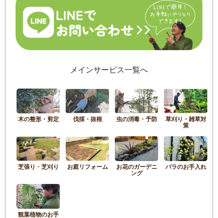
メインサービス一覧へ
木の整形・剪定
伐採・抜根
虫の消毒・予防
草刈り・雑草対
策
芝張り・芝刈り
お庭リフォーム
お花のガーデニ
バラのお手入れ
ング
観葉植物のお手