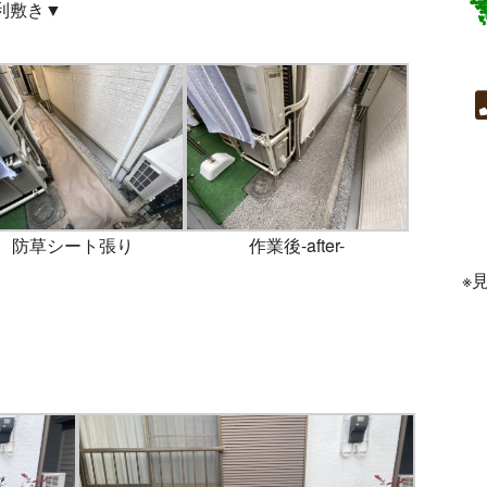
利敷き▼
防草シート張り
作業後-after-
※