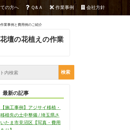
めての方へ
Ｑ&Ａ
作業事例
会社方針
の作業事例と費用例のご紹介
、花壇の花植えの作業
最新の記事
【施工事例】アジサイ移植・
移植先の土中整備 / 埼玉県さ
いたま市見沼区【写真・費用
あり】