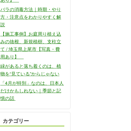
バラの消毒方法｜時期・やり
方・注意点をわかりやすく解
説
【施工事例】お庭周り植え込
みの抜根、新規植樹、支柱立
て / 埼玉県上尾市【写真・費
用あり】
緑があると落ち着くのは、植
物を“見ている”からじゃない
「4月が特別」なのは、日本人
だけかもしれない｜季節と記
憶の話
カテゴリー