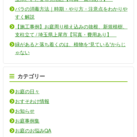
バラの消毒方法｜時期・やり方・注意点をわかりや
すく解説
【施工事例】お庭周り植え込みの抜根、新規植樹、
支柱立て / 埼玉県上尾市【写真・費用あり】
緑があると落ち着くのは、植物を“見ている”からじ
ゃない
カテゴリー
お庭の日々
おすそわけ情報
お知らせ
お庭事例集
お庭のお悩みQA