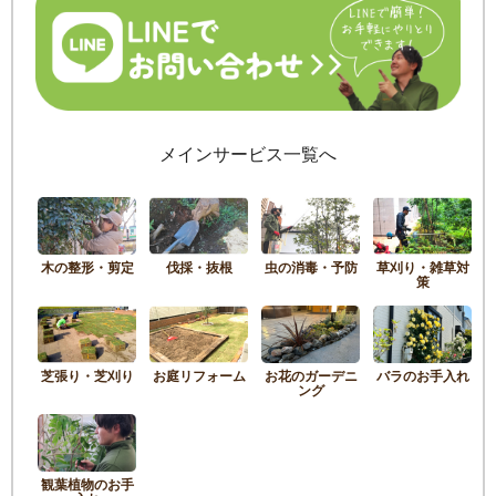
メインサービス一覧へ
木の整形・剪定
伐採・抜根
虫の消毒・予防
草刈り・雑草対
策
芝張り・芝刈り
お庭リフォーム
お花のガーデニ
バラのお手入れ
ング
観葉植物のお手