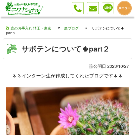
庭のお手入れ 埼玉・東京
庭ブログ
サボテンについて🌵
part２
サボテンについて🌵part２
公開日
2023/10/27
🌷🌷インターン生が作成してくれたブログです🌷🌷