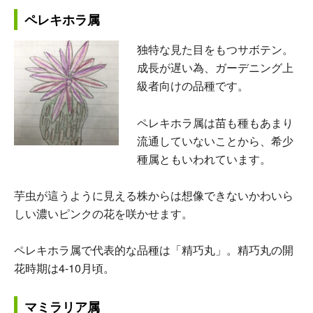
ペレキホラ属
独特な見た目をもつサボテン。
成長が遅い為、ガーデニング上
級者向けの品種です。
ペレキホラ属は苗も種もあまり
流通していないことから、希少
種属ともいわれています。
芋虫が這うように見える株からは想像できないかわいら
しい濃いピンクの花を咲かせます。
ペレキホラ属で代表的な品種は「精巧丸」。精巧丸の開
花時期は4-10月頃。
マミラリア属