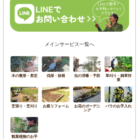
メインサービス一覧へ
木の整形・剪定
伐採・抜根
虫の消毒・予防
草刈り・雑草対
策
芝張り・芝刈り
お庭リフォーム
お花のガーデニ
バラのお手入れ
ング
観葉植物のお手