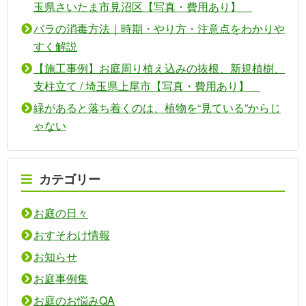
玉県さいたま市見沼区【写真・費用あり】
バラの消毒方法｜時期・やり方・注意点をわかりや
すく解説
【施工事例】お庭周り植え込みの抜根、新規植樹、
支柱立て / 埼玉県上尾市【写真・費用あり】
緑があると落ち着くのは、植物を“見ている”からじ
ゃない
カテゴリー
お庭の日々
おすそわけ情報
お知らせ
お庭事例集
お庭のお悩みQA