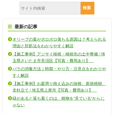
最新の記事
オリーブの葉がポロポロ落ちる原因は？考えられる
理由と対処法をわかりやすく解説
【施工事例】アジサイ移植・移植先の土中整備 / 埼
玉県さいたま市見沼区【写真・費用あり】
バラの消毒方法｜時期・やり方・注意点をわかりや
すく解説
【施工事例】お庭周り植え込みの抜根、新規植樹、
支柱立て / 埼玉県上尾市【写真・費用あり】
緑があると落ち着くのは、植物を“見ている”からじ
ゃない