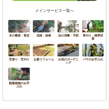
メインサービス一覧へ
木の整形・剪定
伐採・抜根
虫の消毒・予防
草刈り・雑草対
策
芝張り・芝刈り
お庭リフォーム
お花のガーデニ
バラのお手入れ
ング
観葉植物のお手
入れ