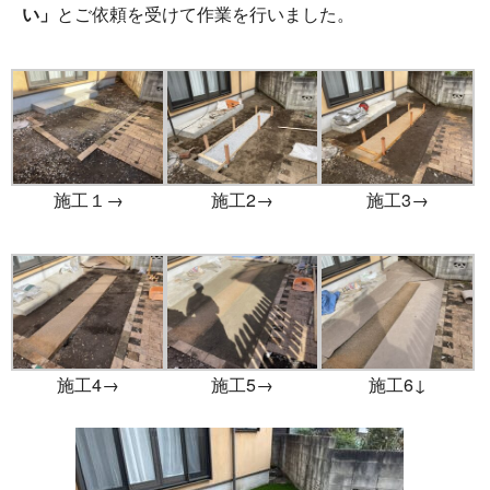
い」
とご依頼を受けて作業を行いました。
施工１→
施工2→
施工3→
施工4→
施工5→
施工6↓