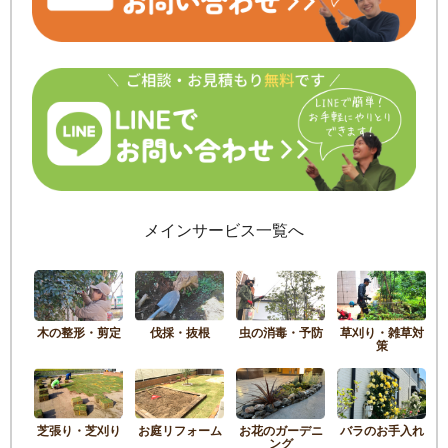
メインサービス一覧へ
木の整形・剪定
伐採・抜根
虫の消毒・予防
草刈り・雑草対
策
芝張り・芝刈り
お庭リフォーム
お花のガーデニ
バラのお手入れ
ング