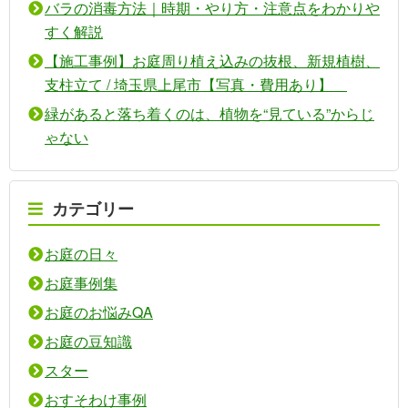
バラの消毒方法｜時期・やり方・注意点をわかりや
すく解説
【施工事例】お庭周り植え込みの抜根、新規植樹、
支柱立て / 埼玉県上尾市【写真・費用あり】
緑があると落ち着くのは、植物を“見ている”からじ
ゃない
カテゴリー
お庭の日々
お庭事例集
お庭のお悩みQA
お庭の豆知識
スター
おすそわけ事例