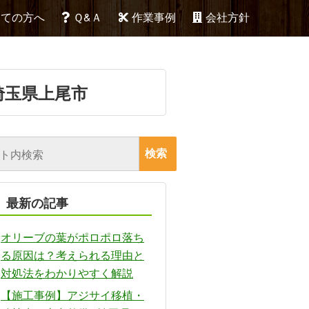
めての方へ
Ｑ&Ａ
作業事例
会社方針
埼玉県上尾市
最新の記事
オリーブの葉がポロポロ落ち
る原因は？考えられる理由と
対処法をわかりやすく解説
【施工事例】アジサイ移植・