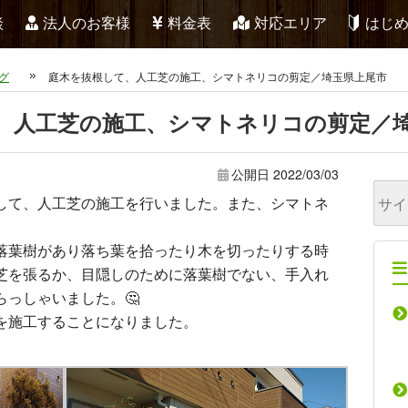
談
法人のお客様
料金表
対応エリア
はじ
グ
庭木を抜根して、人工芝の施工、シマトネリコの剪定／埼玉県上尾市
、人工芝の施工、シマトネリコの剪定／
公開日
2022/03/03
して、人工芝の施工を行いました。また、シマトネ
落葉樹があり落ち葉を拾ったり木を切ったりする時
芝を張るか、目隠しのために落葉樹でない、手入れ
っしゃいました。🤔
を施工することになりました。