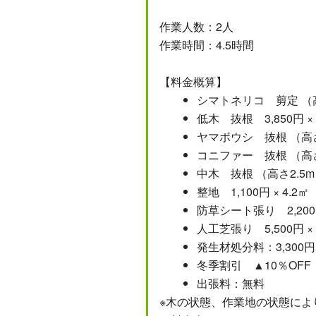
作業人数：2人
作業時間：4.5時間
【料金概算】
シマトネリコ 剪定 （高さ
低木 抜根 3,850円 ×
ヤマボウシ 抜根 （高さ2.
コニファー 抜根 （高さ4
中木 抜根 （高さ2.5m）1
整地 1,100円 × 4.2㎡
防草シート張り 2,200円
人工芝張り 5,500円 × 
発生材処分料：3,300円
冬季割引 ▲10％OFF
出張料：無料
※木の状態、作業地の状態によ