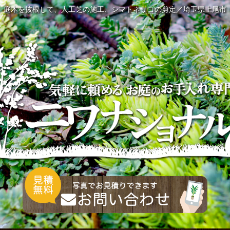
庭木を抜根して、人工芝の施工、シマトネリコの剪定／埼玉県上尾市