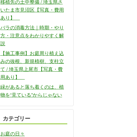
移植先の土中整備 / 埼玉県さ
いたま市見沼区【写真・費用
あり】
バラの消毒方法｜時期・やり
方・注意点をわかりやすく解
説
【施工事例】お庭周り植え込
みの抜根、新規植樹、支柱立
て / 埼玉県上尾市【写真・費
用あり】
緑があると落ち着くのは、植
物を“見ている”からじゃない
カテゴリー
お庭の日々