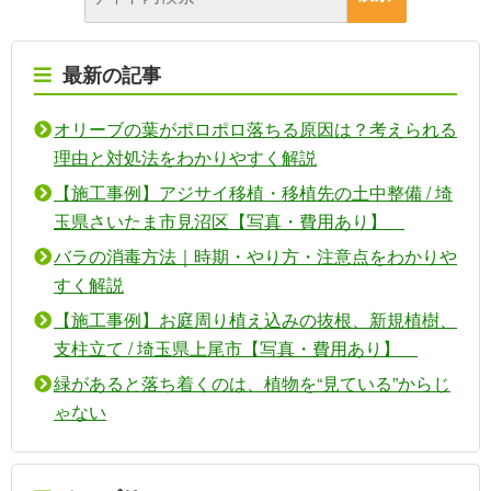
最新の記事
オリーブの葉がポロポロ落ちる原因は？考えられる
理由と対処法をわかりやすく解説
【施工事例】アジサイ移植・移植先の土中整備 / 埼
玉県さいたま市見沼区【写真・費用あり】
バラの消毒方法｜時期・やり方・注意点をわかりや
すく解説
【施工事例】お庭周り植え込みの抜根、新規植樹、
支柱立て / 埼玉県上尾市【写真・費用あり】
緑があると落ち着くのは、植物を“見ている”からじ
ゃない