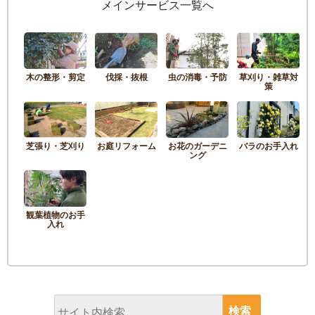
メインサービス一覧へ
木の整形・剪定
伐採・抜根
虫の消毒・予防
草刈り・雑草対
策
芝張り・芝刈り
お庭リフォーム
お花のガーデニ
バラのお手入れ
ング
観葉植物のお手
入れ