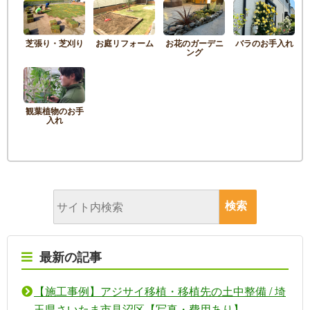
芝張り・芝刈り
お庭リフォーム
お花のガーデニ
バラのお手入れ
ング
観葉植物のお手
入れ
最新の記事
【施工事例】アジサイ移植・移植先の土中整備 / 埼
玉県さいたま市見沼区【写真・費用あり】