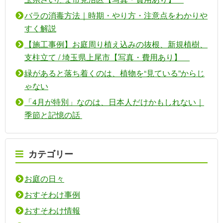
バラの消毒方法｜時期・やり方・注意点をわかりや
すく解説
【施工事例】お庭周り植え込みの抜根、新規植樹、
支柱立て / 埼玉県上尾市【写真・費用あり】
緑があると落ち着くのは、植物を“見ている”からじ
ゃない
「4月が特別」なのは、日本人だけかもしれない｜
季節と記憶の話
カテゴリー
お庭の日々
おすそわけ事例
おすそわけ情報