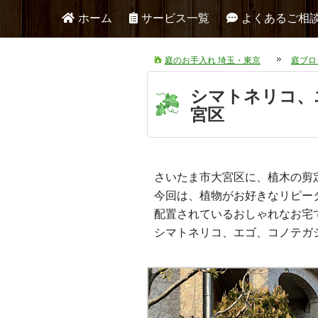
ホーム
サービス一覧
よくあるご相
庭のお手入れ 埼玉・東京
庭ブロ
シマトネリコ、
宮区
さいたま市大宮区に、植木の剪
今回は、植物がお好きなリピー
配置されているおしゃれなお宅
シマトネリコ、エゴ、コノテガ