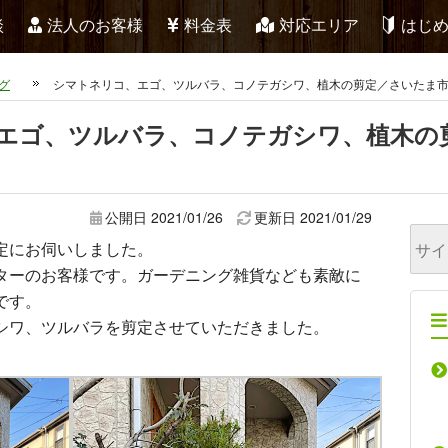
談
法人のお客様
料金表
対応エリア
はじ
グ
シマトネリコ、エゴ、ツルバラ、コノテガシワ、植木の剪定／さいたま
エゴ、ツルバラ、コノテガシワ、植木の
公開日 2021/01/26
更新日
2021/01/29
定にお伺いしました。
ターのお客様です。ガーデニング雑貨なども素敵に
です。
シワ、ツルバラを剪定させていただきました。