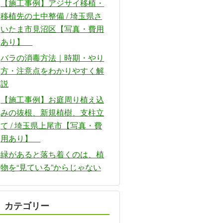
【施工事例】アジサイ移植・
移植先の土中整備 / 埼玉県さ
いたま市見沼区【写真・費用
あり】
バラの消毒方法｜時期・やり
方・注意点をわかりやすく解
説
【施工事例】お庭周り植え込
みの抜根、新規植樹、支柱立
て / 埼玉県上尾市【写真・費
用あり】
緑があると落ち着くのは、植
物を“見ている”からじゃない
カテゴリー