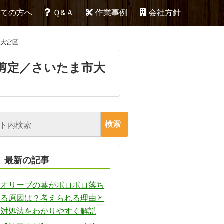
めての方へ
Ｑ&Ａ
作業事例
会社方針
市大宮区
剪定／さいたま市大
最新の記事
オリーブの葉がポロポロ落ち
る原因は？考えられる理由と
対処法をわかりやすく解説