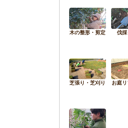
木の整形・剪定
伐採
芝張り・芝刈り
お庭リ