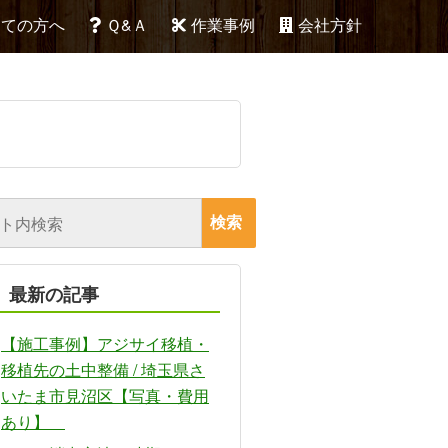
めての方へ
Ｑ&Ａ
作業事例
会社方針
最新の記事
【施工事例】アジサイ移植・
移植先の土中整備 / 埼玉県さ
いたま市見沼区【写真・費用
あり】