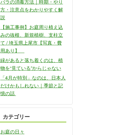
バラの消毒方法｜時期・やり
方・注意点をわかりやすく解
説
【施工事例】お庭周り植え込
みの抜根、新規植樹、支柱立
て / 埼玉県上尾市【写真・費
用あり】
緑があると落ち着くのは、植
物を“見ている”からじゃない
「4月が特別」なのは、日本人
だけかもしれない｜季節と記
憶の話
カテゴリー
お庭の日々