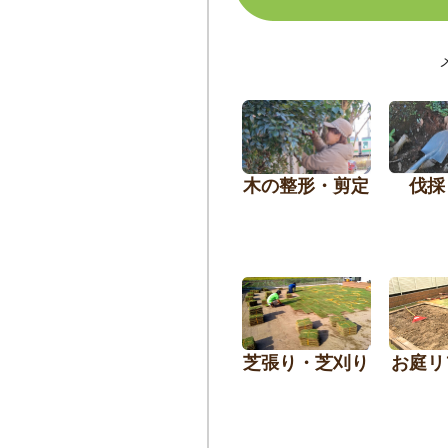
木の整形・剪定
伐採
芝張り・芝刈り
お庭リ