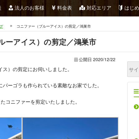
談
法人のお客様
料金表
対応エリア
はじ
グ
コニファー（ブルーアイス）の剪定／鴻巣市
ルーアイス）の剪定／鴻巣市
公開日
2020/12/22
イス）の剪定にお伺いしました。
にパーゴラも作られている素敵なお家でした。
ったコニファーを剪定いたしました。