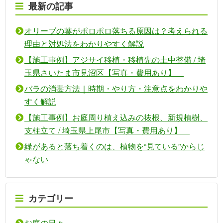
最新の記事
オリーブの葉がポロポロ落ちる原因は？考えられる
理由と対処法をわかりやすく解説
【施工事例】アジサイ移植・移植先の土中整備 / 埼
玉県さいたま市見沼区【写真・費用あり】
バラの消毒方法｜時期・やり方・注意点をわかりや
すく解説
【施工事例】お庭周り植え込みの抜根、新規植樹、
支柱立て / 埼玉県上尾市【写真・費用あり】
緑があると落ち着くのは、植物を“見ている”からじ
ゃない
カテゴリー
お庭の日々