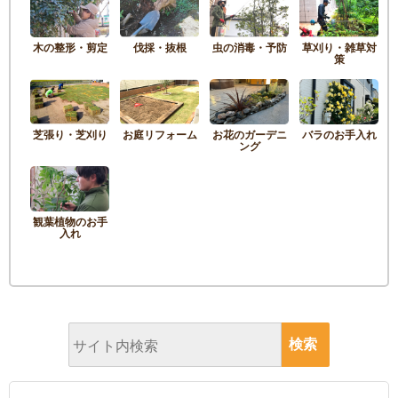
木の整形・剪定
伐採・抜根
虫の消毒・予防
草刈り・雑草対
策
芝張り・芝刈り
お庭リフォーム
お花のガーデニ
バラのお手入れ
ング
観葉植物のお手
入れ