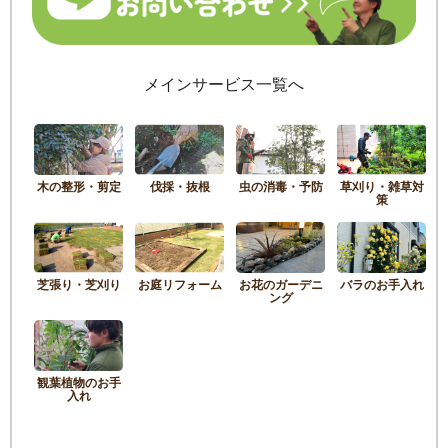
メインサービス一覧へ
木の整形・剪定
伐採・抜根
虫の消毒・予防
草刈り・雑草対
策
芝張り・芝刈り
お庭リフォーム
お花のガーデニ
バラのお手入れ
ング
観葉植物のお手
入れ