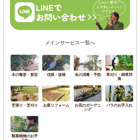
メインサービス一覧へ
木の整形・剪定
伐採・抜根
虫の消毒・予防
草刈り・雑草対
策
芝張り・芝刈り
お庭リフォーム
お花のガーデニ
バラのお手入れ
ング
観葉植物のお手
入れ