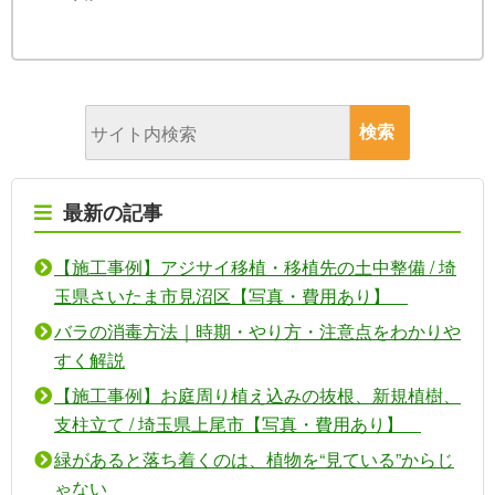
最新の記事
【施工事例】アジサイ移植・移植先の土中整備 / 埼
玉県さいたま市見沼区【写真・費用あり】
バラの消毒方法｜時期・やり方・注意点をわかりや
すく解説
【施工事例】お庭周り植え込みの抜根、新規植樹、
支柱立て / 埼玉県上尾市【写真・費用あり】
緑があると落ち着くのは、植物を“見ている”からじ
ゃない