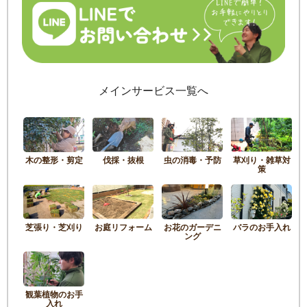
メインサービス一覧へ
木の整形・剪定
伐採・抜根
虫の消毒・予防
草刈り・雑草対
策
芝張り・芝刈り
お庭リフォーム
お花のガーデニ
バラのお手入れ
ング
観葉植物のお手
入れ