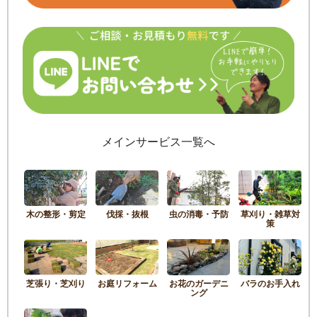
メインサービス一覧へ
木の整形・剪定
伐採・抜根
虫の消毒・予防
草刈り・雑草対
策
芝張り・芝刈り
お庭リフォーム
お花のガーデニ
バラのお手入れ
ング