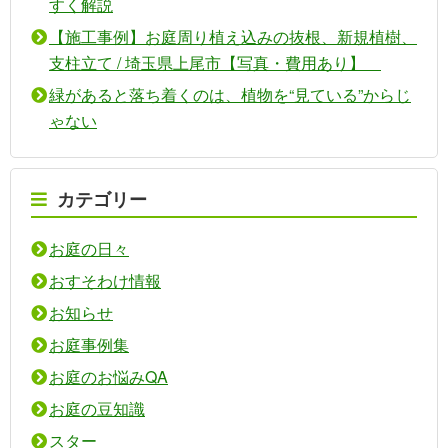
すく解説
【施工事例】お庭周り植え込みの抜根、新規植樹、
支柱立て / 埼玉県上尾市【写真・費用あり】
緑があると落ち着くのは、植物を“見ている”からじ
ゃない
カテゴリー
お庭の日々
おすそわけ情報
お知らせ
お庭事例集
お庭のお悩みQA
お庭の豆知識
スター