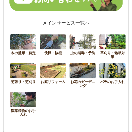
メインサービス一覧へ
木の整形・剪定
伐採・抜根
虫の消毒・予防
草刈り・雑草対
策
芝張り・芝刈り
お庭リフォーム
お花のガーデニ
バラのお手入れ
ング
観葉植物のお手
入れ