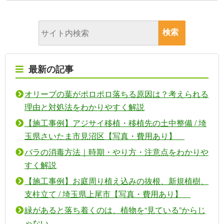
最新の記事
オリーブの葉がポロポロ落ちる原因は？考えられる
理由と対処法をわかりやすく解説
【施工事例】アジサイ移植・移植先の土中整備 / 埼
玉県さいたま市見沼区【写真・費用あり】
バラの消毒方法｜時期・やり方・注意点をわかりや
すく解説
【施工事例】お庭周り植え込みの抜根、新規植樹、
支柱立て / 埼玉県上尾市【写真・費用あり】
緑があると落ち着くのは、植物を“見ている”からじ
ゃない