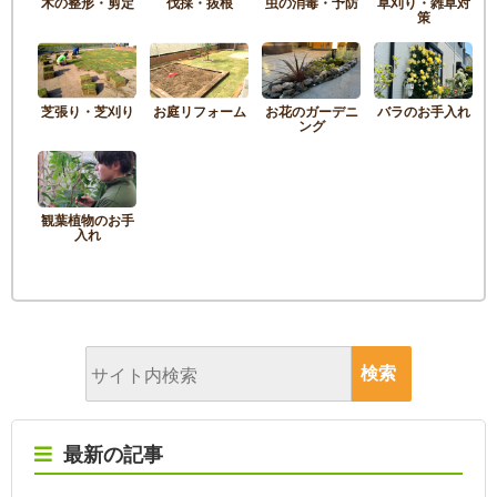
木の整形・剪定
伐採・抜根
虫の消毒・予防
草刈り・雑草対
策
芝張り・芝刈り
お庭リフォーム
お花のガーデニ
バラのお手入れ
ング
観葉植物のお手
入れ
最新の記事