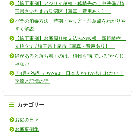
【施工事例】アジサイ移植・移植先の土中整備 / 埼
玉県さいたま市見沼区【写真・費用あり】
バラの消毒方法｜時期・やり方・注意点をわかりや
すく解説
【施工事例】お庭周り植え込みの抜根、新規植樹、
支柱立て / 埼玉県上尾市【写真・費用あり】
緑があると落ち着くのは、植物を“見ている”からじ
ゃない
「4月が特別」なのは、日本人だけかもしれない｜
季節と記憶の話
カテゴリー
お庭の日々
お庭事例集