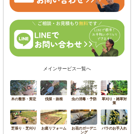
メインサービス一覧へ
木の整形・剪定
伐採・抜根
虫の消毒・予防
草刈り・雑草対
策
芝張り・芝刈り
お庭リフォーム
お花のガーデニ
バラのお手入れ
ング