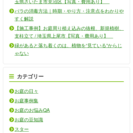
玉県さいたま市見沼区【写真・費用あり】
バラの消毒方法｜時期・やり方・注意点をわかりや
すく解説
【施工事例】お庭周り植え込みの抜根、新規植樹、
支柱立て / 埼玉県上尾市【写真・費用あり】
緑があると落ち着くのは、植物を“見ている”からじ
ゃない
カテゴリー
お庭の日々
お庭事例集
お庭のお悩みQA
お庭の豆知識
スター