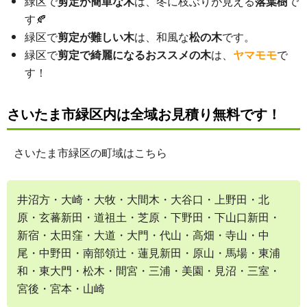
緑区で
剪定が簡単な木
は、冬に枝ぶりが見える
落葉樹
で
す🍂
緑区で
剪定が難しい木
は、和風な
松の木
です。
緑区で
剪定で綺麗になるおススメの木
は、
ヤマモモ
で
す！
さいたま市緑区内は全域お見積り無料です！
さいたま市緑区の町域はこちら
井沼方・大崎・大牧・大間木・大谷口・上野田・北
原・玄蕃新田・道祖土・芝原・下野田・下山口新田・
新宿・太田窪・大道・大門・代山・高畑・寺山・中
尾・中野田・南部領辻・蓮見新田・原山・馬場・東浦
和・東大門・松木・間宮・三浦・美園・見沼・三室・
宮後・宮本・山崎