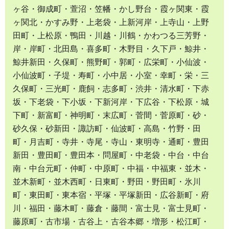
ヶ谷・御成町・萱沼・笠幡・かし野台・霞ヶ関東・霞
ヶ関北・かすみ野・上老袋・上新河岸・上寺山・上野
田町・上松原・鴨田・川越・川鶴・かわつる三芳野・
岸・岸町・北田島・喜多町・木野目・久下戸・鯨井・
鯨井新田・久保町・熊野町・郭町・広栄町・小仙波・
小仙波町・子堤・寿町・小中居・小室・幸町・栄・三
久保町・三光町・鹿飼・志多町・渋井・清水町・下赤
坂・下老袋・下小坂・下新河岸・下広谷・下松原・城
下町・新富町・神明町・末広町・菅間・菅原町・砂・
砂久保・砂新田・諏訪町・仙波町・高島・竹野・田
町・月吉町・寺井・寺尾・寺山・東明寺・通町・豊田
新田・豊田町・豊田本・問屋町・中老袋・中台・中台
南・中台元町・仲町・中原町・中福・中福東・並木・
並木新町・並木西町・日東町・野田・野田町・氷川
町・東田町・東本宿・平塚・平塚新田・広谷新町・府
川・福田・藤木町・藤倉・藤間・富士見・富士見町・
藤原町・古市場・古谷上・古谷本郷・増形・松江町・