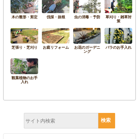
木の整形・剪定
伐採・抜根
虫の消毒・予防
草刈り・雑草対
策
芝張り・芝刈り
お庭リフォーム
お花のガーデニ
バラのお手入れ
ング
観葉植物のお手
入れ