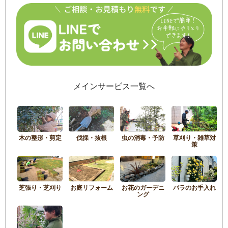
メインサービス一覧へ
木の整形・剪定
伐採・抜根
虫の消毒・予防
草刈り・雑草対
策
芝張り・芝刈り
お庭リフォーム
お花のガーデニ
バラのお手入れ
ング