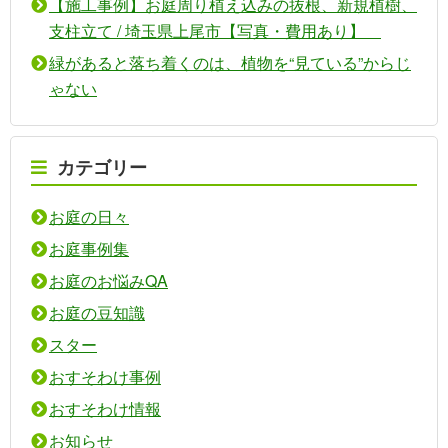
【施工事例】お庭周り植え込みの抜根、新規植樹、
支柱立て / 埼玉県上尾市【写真・費用あり】
緑があると落ち着くのは、植物を“見ている”からじ
ゃない
カテゴリー
お庭の日々
お庭事例集
お庭のお悩みQA
お庭の豆知識
スター
おすそわけ事例
おすそわけ情報
お知らせ