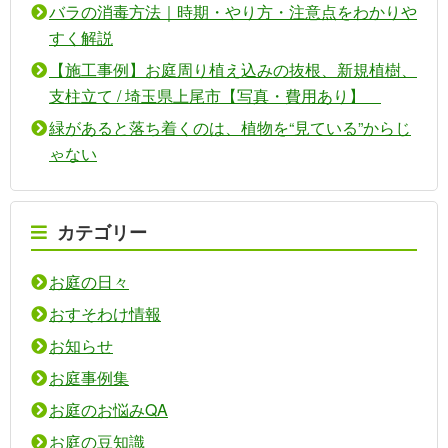
バラの消毒方法｜時期・やり方・注意点をわかりや
すく解説
【施工事例】お庭周り植え込みの抜根、新規植樹、
支柱立て / 埼玉県上尾市【写真・費用あり】
緑があると落ち着くのは、植物を“見ている”からじ
ゃない
カテゴリー
お庭の日々
おすそわけ情報
お知らせ
お庭事例集
お庭のお悩みQA
お庭の豆知識