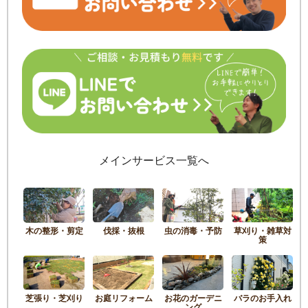
メインサービス一覧へ
木の整形・剪定
伐採・抜根
虫の消毒・予防
草刈り・雑草対
策
芝張り・芝刈り
お庭リフォーム
お花のガーデニ
バラのお手入れ
ング