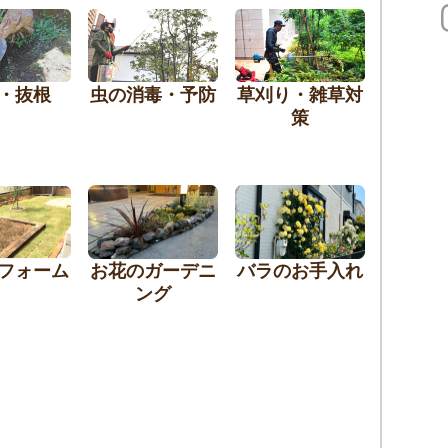
・抜根
虫の消毒・予防
草刈り・雑草対
策
フォーム
お花のガーデニ
バラのお手入れ
ング