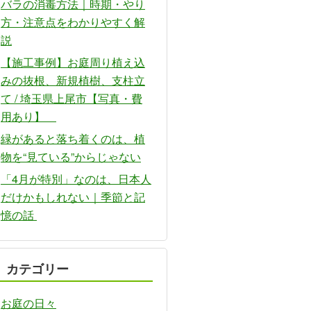
バラの消毒方法｜時期・やり
方・注意点をわかりやすく解
説
【施工事例】お庭周り植え込
みの抜根、新規植樹、支柱立
て / 埼玉県上尾市【写真・費
用あり】
緑があると落ち着くのは、植
物を“見ている”からじゃない
「4月が特別」なのは、日本人
だけかもしれない｜季節と記
憶の話
カテゴリー
お庭の日々