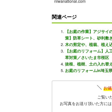
niwanational.com
関連ページ
【お庭の作業】アジサイ
策】防草シート、砂利敷
木の剪定や、植栽、植え
【お庭のリフォーム】人
草対策／さいたま市桜区
抜根、植樹、土の入れ替え
お庭のリフォームin埼玉
お値
ご覧い
お写真をお送り頂いた方には