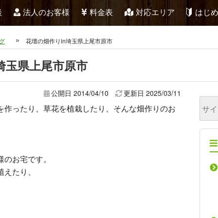
談
法人のお客様
料金表
対応エリア
はじ
グ
花壇の畑作りin埼玉県上尾市原市
埼玉県上尾市原市
公開日 2014/04/10
更新日
2025/03/11
を作ったり、草花を植栽したり、そんな畑作りのお
様のお宅です。
植えたり、