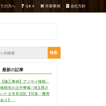
めての方へ
Ｑ&Ａ
作業事例
会社方針
最新の記事
【施工事例】アジサイ移植・
移植先の土中整備 / 埼玉県さ
いたま市見沼区【写真・費用
あり】