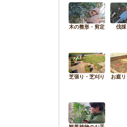
木の整形・剪定
伐採
芝張り・芝刈り
お庭リ
観葉植物のお手