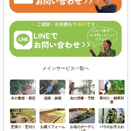
メインサービス一覧へ
木の整形・剪定
伐採・抜根
虫の消毒・予防
草刈り・雑草対
策
芝張り・芝刈り
お庭リフォーム
お花のガーデニ
バラのお手入れ
ング