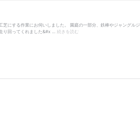
工芝にする作業にお伺いしました。 園庭の一部分、鉄棒やジャングルジ
園
り回ってくれました&#x …
続きを読む
庭
の
一
部
を
人
工
芝
に
／
春
日
部
市